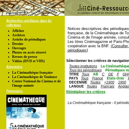
Recherches spécifiques dans les
collections
Notices descriptives des périodique
Affiches
française, de la Cinémathèque de To
Archives
Cinéma et de l'image animée, consul
Articles de périodiques
Les titres Cinémagazine et Paris-Ph
Dessins
coopération avec la BNF.
(Consulter 
Ouvrages
périodiques)
Photos en accés réservé
Revues de presse
Sélectionner les critères de navigation
Vidéos (DVD et VHS)
Toutes institutions
La Cinémathèque
Répertoires
Tous les périodiques
Périodiques n
La Cinémathèque française
TITRE
Tous
AB
C
DE
F
GHI
La Cinémathèque de Toulouse
PAYS
Tous
France
Etats-Unis
Centre National du Cinéma et de
DECENNIE
Toutes
<1900
1900
l'image animée
LANGUE
Toutes
Français
Anglai
Partenaires
Réinitialiser les critères
La Cinémathèque française - 0 périodi