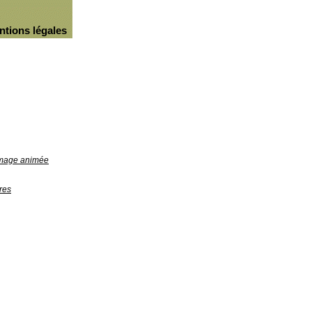
ntions légales
'image animée
res