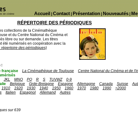
Accueil
Contact
Présentation
Nouveautés
Me
|
|
|
|
RÉPERTOIRE DES PÉRIODIQUES
des collections de la Cinémathèque
ouse et du Centre National du Cinéma et
ès libre ou sur demande. Les titres
 été numérisés en coopération avec la
u répertoire des périodiques)
 :
 française
La Cinémathèque de Toulouse
Centre National du Cinéma et de l
umérisés
JKL
MNO
PQ
R
S
TUVWZ
0-9
talie
Belgique
Grde-Bretagne
Espagne
Allemagne
Canada
Suisse
Aut
1910
1920
1930
1940
1950
1960
1970
1980
1990
>2000
s
Italien
Espagnol
Allemand
Autres
ques sur 639