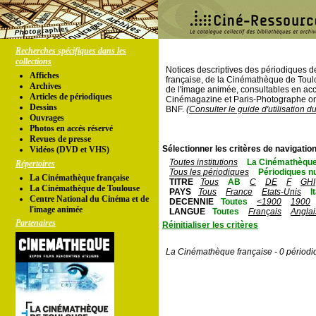
Recherches spécifiques dans les
collections
Notices descriptives des périodiques 
Affiches
française, de la Cinémathèque de Toul
Archives
de l'image animée, consultables en acc
Articles de périodiques
Cinémagazine et Paris-Photographe ont
Dessins
BNF.
(Consulter le guide d'utilisation d
Ouvrages
Photos en accés réservé
Revues de presse
Sélectionner les critères de navigation
Vidéos (DVD et VHS)
Toutes institutions
La Cinémathèque
Répertoires
Tous les périodiques
Périodiques n
La Cinémathèque française
TITRE
Tous
AB
C
DE
F
GHI
La Cinémathèque de Toulouse
PAYS
Tous
France
Etats-Unis
I
Centre National du Cinéma et de
DECENNIE
Toutes
<1900
1900
l'image animée
LANGUE
Toutes
Français
Anglai
Partenaires
Réinitialiser les critères
La Cinémathèque française - 0 périodi