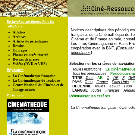
Recherches spécifiques dans les
collections
Notices descriptives des périodique
Affiches
française, de la Cinémathèque de To
Archives
Cinéma et de l'image animée, consul
Articles de périodiques
Les titres Cinémagazine et Paris-Ph
Dessins
coopération avec la BNF.
(Consulter 
Ouvrages
périodiques)
Photos en accés réservé
Revues de presse
Sélectionner les critères de navigation
Vidéos (DVD et VHS)
Toutes institutions
La Cinémathèque
Répertoires
Tous les périodiques
Périodiques n
La Cinémathèque française
TITRE
Tous
AB
C
DE
F
GHI
La Cinémathèque de Toulouse
PAYS
Tous
France
Etats-Unis
I
Centre National du Cinéma et de
DECENNIE
Toutes
<1900
1900
l'image animée
LANGUE
Toutes
Français
Anglai
Partenaires
Réinitialiser les critères
La Cinémathèque française - 0 périodi