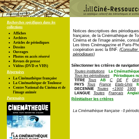
Recherches spécifiques dans les
collections
Notices descriptives des périodique
Affiches
française, de la Cinémathèque de To
Archives
Cinéma et de l'image animée, consul
Articles de périodiques
Les titres Cinémagazine et Paris-Ph
Dessins
coopération avec la BNF.
(Consulter 
Ouvrages
périodiques)
Photos en accés réservé
Revues de presse
Sélectionner les critères de navigation
Vidéos (DVD et VHS)
Toutes institutions
La Cinémathèque
Répertoires
Tous les périodiques
Périodiques n
La Cinémathèque française
TITRE
Tous
AB
C
DE
F
GHI
La Cinémathèque de Toulouse
PAYS
Tous
France
Etats-Unis
I
Centre National du Cinéma et de
DECENNIE
Toutes
<1900
1900
l'image animée
LANGUE
Toutes
Français
Anglai
Partenaires
Réinitialiser les critères
La Cinémathèque française - 0 périodi