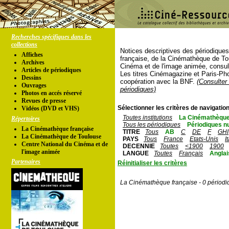
Recherches spécifiques dans les
collections
Notices descriptives des périodique
Affiches
française, de la Cinémathèque de To
Archives
Cinéma et de l'image animée, consul
Articles de périodiques
Les titres Cinémagazine et Paris-Ph
Dessins
coopération avec la BNF.
(Consulter 
Ouvrages
périodiques)
Photos en accés réservé
Revues de presse
Sélectionner les critères de navigation
Vidéos (DVD et VHS)
Toutes institutions
La Cinémathèque
Répertoires
Tous les périodiques
Périodiques n
La Cinémathèque française
TITRE
Tous
AB
C
DE
F
GHI
La Cinémathèque de Toulouse
PAYS
Tous
France
Etats-Unis
I
Centre National du Cinéma et de
DECENNIE
Toutes
<1900
1900
l'image animée
LANGUE
Toutes
Français
Anglai
Partenaires
Réinitialiser les critères
La Cinémathèque française - 0 périodi