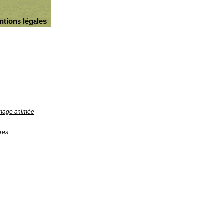
ntions légales
'image animée
res