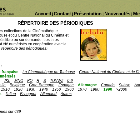
Accueil
Contact
Présentation
Nouveautés
Me
|
|
|
|
RÉPERTOIRE DES PÉRIODIQUES
des collections de la Cinémathèque
ouse et du Centre National du Cinéma et
ès libre ou sur demande. Les titres
 été numérisés en coopération avec la
u répertoire des périodiques)
 :
 française
La Cinémathèque de Toulouse
Centre National du Cinéma et de l
umérisés
JKL
MNO
PQ
R
S
TUVWZ
0-9
talie
Belgique
Grde-Bretagne
Espagne
Allemagne
Canada
Suisse
Aut
1910
1920
1930
1940
1950
1960
1970
1980
1990
>2000
s
Italien
Espagnol
Allemand
Autres
ques sur 639