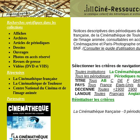
Recherches spécifiques dans les
collections
Notices descriptives des périodiques 
Affiches
française, de la Cinémathèque de Toul
Archives
de l'image animée, consultables en acc
Articles de périodiques
Cinémagazine et Paris-Photographe ont
Dessins
BNF.
(Consulter le guide d'utilisation d
Ouvrages
Photos en accés réservé
Revues de presse
Sélectionner les critères de navigation
Vidéos (DVD et VHS)
Toutes institutions
La Cinémathèque
Répertoires
Tous les périodiques
Périodiques n
La Cinémathèque française
TITRE
Tous
AB
C
DE
F
GHI
La Cinémathèque de Toulouse
PAYS
Tous
France
Etats-Unis
I
Centre National du Cinéma et de
DECENNIE
Toutes
<1900
1900
l'image animée
LANGUE
Toutes
Français
Anglai
Partenaires
Réinitialiser les critères
La Cinémathèque française - 0 périodi