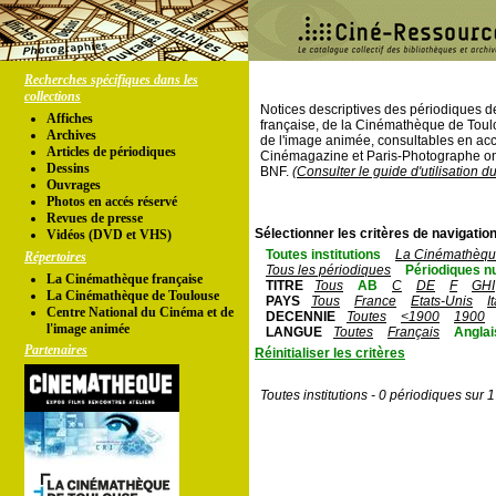
Recherches spécifiques dans les
collections
Notices descriptives des périodiques 
Affiches
française, de la Cinémathèque de Toul
Archives
de l'image animée, consultables en acc
Articles de périodiques
Cinémagazine et Paris-Photographe ont
Dessins
BNF.
(Consulter le guide d'utilisation d
Ouvrages
Photos en accés réservé
Revues de presse
Sélectionner les critères de navigation
Vidéos (DVD et VHS)
Toutes institutions
La Cinémathèque
Répertoires
Tous les périodiques
Périodiques n
La Cinémathèque française
TITRE
Tous
AB
C
DE
F
GHI
La Cinémathèque de Toulouse
PAYS
Tous
France
Etats-Unis
I
Centre National du Cinéma et de
DECENNIE
Toutes
<1900
1900
l'image animée
LANGUE
Toutes
Français
Anglai
Partenaires
Réinitialiser les critères
Toutes institutions - 0 périodiques sur 