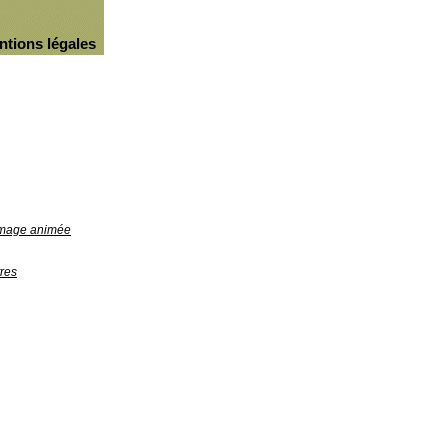
ntions légales
'image animée
res