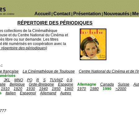
Accueil
Contact
Présentation
Nouveautés
Me
|
|
|
|
RÉPERTOIRE DES PÉRIODIQUES
des collections de la Cinémathèque
ouse et du Centre National du Cinéma et
ès libre ou sur demande. Les titres
 été numérisés en coopération avec la
u répertoire des périodiques)
 :
 française
La Cinémathèque de Toulouse
Centre National du Cinéma et de l
umérisés
JKL
MNO
PQ
R
S
TUVWZ
0-9
talie
Belgique
Grde-Bretagne
Espagne
Allemagne
Canada
Suisse
Aut
1910
1920
1930
1940
1950
1960
1970
1980
1990
>2000
s
Italien
Espagnol
Allemand
Autres
1777