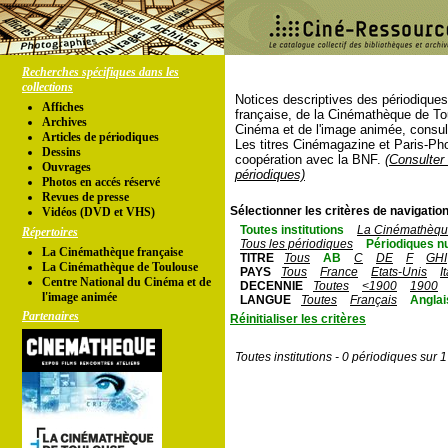
Recherches spécifiques dans les
collections
Notices descriptives des périodique
Affiches
française, de la Cinémathèque de To
Archives
Cinéma et de l'image animée, consul
Articles de périodiques
Les titres Cinémagazine et Paris-Ph
Dessins
coopération avec la BNF.
(Consulter 
Ouvrages
périodiques)
Photos en accés réservé
Revues de presse
Sélectionner les critères de navigation
Vidéos (DVD et VHS)
Toutes institutions
La Cinémathèque
Répertoires
Tous les périodiques
Périodiques n
La Cinémathèque française
TITRE
Tous
AB
C
DE
F
GHI
La Cinémathèque de Toulouse
PAYS
Tous
France
Etats-Unis
I
Centre National du Cinéma et de
DECENNIE
Toutes
<1900
1900
l'image animée
LANGUE
Toutes
Français
Anglai
Partenaires
Réinitialiser les critères
Toutes institutions - 0 périodiques sur 