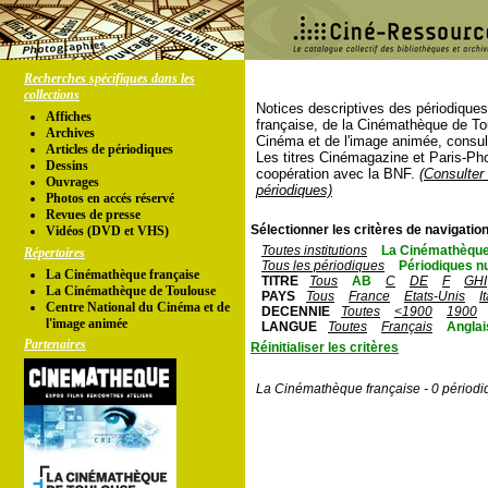
Recherches spécifiques dans les
collections
Notices descriptives des périodique
Affiches
française, de la Cinémathèque de To
Archives
Cinéma et de l'image animée, consul
Articles de périodiques
Les titres Cinémagazine et Paris-Ph
Dessins
coopération avec la BNF.
(Consulter 
Ouvrages
périodiques)
Photos en accés réservé
Revues de presse
Sélectionner les critères de navigation
Vidéos (DVD et VHS)
Toutes institutions
La Cinémathèque
Répertoires
Tous les périodiques
Périodiques n
La Cinémathèque française
TITRE
Tous
AB
C
DE
F
GHI
La Cinémathèque de Toulouse
PAYS
Tous
France
Etats-Unis
I
Centre National du Cinéma et de
DECENNIE
Toutes
<1900
1900
l'image animée
LANGUE
Toutes
Français
Anglai
Partenaires
Réinitialiser les critères
La Cinémathèque française - 0 périodi