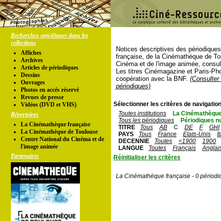
Recherches spécifiques dans les
collections
Notices descriptives des périodique
Affiches
française, de la Cinémathèque de To
Archives
Cinéma et de l'image animée, consul
Articles de périodiques
Les titres Cinémagazine et Paris-Ph
Dessins
coopération avec la BNF.
(Consulter 
Ouvrages
périodiques)
Photos en accés réservé
Revues de presse
Sélectionner les critères de navigation
Vidéos (DVD et VHS)
Toutes institutions
La Cinémathèque
Répertoires
Tous les périodiques
Périodiques n
La Cinémathèque française
TITRE
Tous
AB
C
DE
F
GHI
La Cinémathèque de Toulouse
PAYS
Tous
France
Etats-Unis
I
Centre National du Cinéma et de
DECENNIE
Toutes
<1900
1900
l'image animée
LANGUE
Toutes
Français
Anglai
Partenaires
Réinitialiser les critères
La Cinémathèque française - 0 périodi