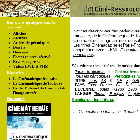
Recherches spécifiques dans les
collections
Notices descriptives des périodique
Affiches
française, de la Cinémathèque de To
Archives
Cinéma et de l'image animée, consul
Articles de périodiques
Les titres Cinémagazine et Paris-Ph
Dessins
coopération avec la BNF.
(Consulter 
Ouvrages
périodiques)
Photos en accés réservé
Revues de presse
Sélectionner les critères de navigation
Vidéos (DVD et VHS)
Toutes institutions
La Cinémathèque
Répertoires
Tous les périodiques
Périodiques n
La Cinémathèque française
TITRE
Tous
AB
C
DE
F
GHI
La Cinémathèque de Toulouse
PAYS
Tous
France
Etats-Unis
I
Centre National du Cinéma et de
DECENNIE
Toutes
<1900
1900
l'image animée
LANGUE
Toutes
Français
Anglai
Partenaires
Réinitialiser les critères
La Cinémathèque française - 0 périodi