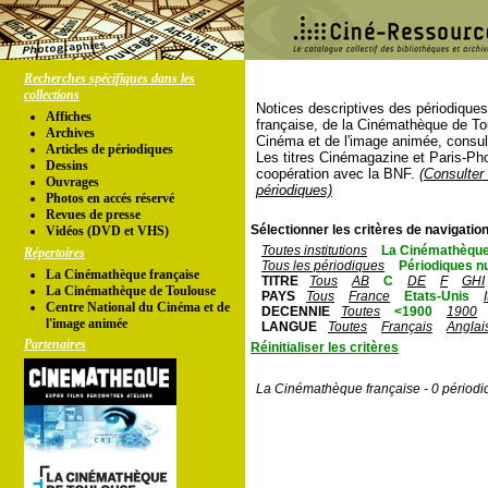
Recherches spécifiques dans les
collections
Notices descriptives des périodique
Affiches
française, de la Cinémathèque de To
Archives
Cinéma et de l'image animée, consul
Articles de périodiques
Les titres Cinémagazine et Paris-Ph
Dessins
coopération avec la BNF.
(Consulter 
Ouvrages
périodiques)
Photos en accés réservé
Revues de presse
Sélectionner les critères de navigation
Vidéos (DVD et VHS)
Toutes institutions
La Cinémathèque
Répertoires
Tous les périodiques
Périodiques n
La Cinémathèque française
TITRE
Tous
AB
C
DE
F
GHI
La Cinémathèque de Toulouse
PAYS
Tous
France
Etats-Unis
Centre National du Cinéma et de
DECENNIE
Toutes
<1900
1900
l'image animée
LANGUE
Toutes
Français
Anglai
Partenaires
Réinitialiser les critères
La Cinémathèque française - 0 périodi