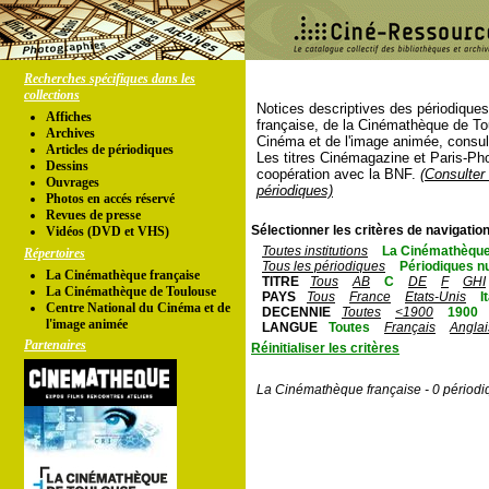
Recherches spécifiques dans les
collections
Notices descriptives des périodique
Affiches
française, de la Cinémathèque de To
Archives
Cinéma et de l'image animée, consul
Articles de périodiques
Les titres Cinémagazine et Paris-Ph
Dessins
coopération avec la BNF.
(Consulter 
Ouvrages
périodiques)
Photos en accés réservé
Revues de presse
Sélectionner les critères de navigation
Vidéos (DVD et VHS)
Toutes institutions
La Cinémathèque
Répertoires
Tous les périodiques
Périodiques n
La Cinémathèque française
TITRE
Tous
AB
C
DE
F
GHI
La Cinémathèque de Toulouse
PAYS
Tous
France
Etats-Unis
I
Centre National du Cinéma et de
DECENNIE
Toutes
<1900
1900
l'image animée
LANGUE
Toutes
Français
Anglai
Partenaires
Réinitialiser les critères
La Cinémathèque française - 0 périodi