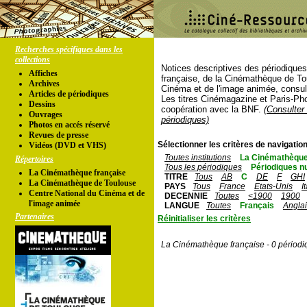
Recherches spécifiques dans les
collections
Notices descriptives des périodique
Affiches
française, de la Cinémathèque de To
Archives
Cinéma et de l'image animée, consul
Articles de périodiques
Les titres Cinémagazine et Paris-Ph
Dessins
coopération avec la BNF.
(Consulter 
Ouvrages
périodiques)
Photos en accés réservé
Revues de presse
Sélectionner les critères de navigation
Vidéos (DVD et VHS)
Toutes institutions
La Cinémathèque
Répertoires
Tous les périodiques
Périodiques n
La Cinémathèque française
TITRE
Tous
AB
C
DE
F
GHI
La Cinémathèque de Toulouse
PAYS
Tous
France
Etats-Unis
I
Centre National du Cinéma et de
DECENNIE
Toutes
<1900
1900
l'image animée
LANGUE
Toutes
Français
Angla
Partenaires
Réinitialiser les critères
La Cinémathèque française - 0 périodi