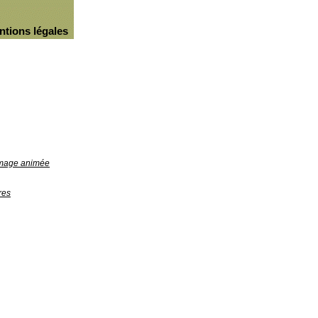
ntions légales
'image animée
res