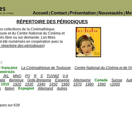
Accueil
Contact
Présentation
Nouveautés
Me
|
|
|
|
RÉPERTOIRE DES PÉRIODIQUES
des collections de la Cinémathèque
ouse et du Centre National du Cinéma et
ès libre ou sur demande. Les titres
 été numérisés en coopération avec la
u répertoire des périodiques)
 :
 française
La Cinémathèque de Toulouse
Centre National du Cinéma et de l
umérisés
JKL
MNO
PQ
R
S
TUVWZ
0-9
talie
Belgique
Grde-Bretagne
Espagne
Allemagne
Canada
Suisse
Aut
1910
1920
1930
1940
1950
1960
1970
1980
1990
>2000
s
Italien
Espagnol
Allemand
Autres
ques sur 639