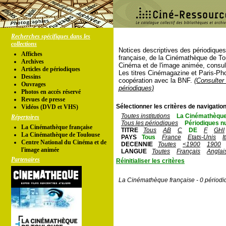
Recherches spécifiques dans les
collections
Notices descriptives des périodique
Affiches
française, de la Cinémathèque de To
Archives
Cinéma et de l'image animée, consul
Articles de périodiques
Les titres Cinémagazine et Paris-Ph
Dessins
coopération avec la BNF.
(Consulter 
Ouvrages
périodiques)
Photos en accés réservé
Revues de presse
Sélectionner les critères de navigation
Vidéos (DVD et VHS)
Toutes institutions
La Cinémathèque
Répertoires
Tous les périodiques
Périodiques n
La Cinémathèque française
TITRE
Tous
AB
C
DE
F
GHI
La Cinémathèque de Toulouse
PAYS
Tous
France
Etats-Unis
I
Centre National du Cinéma et de
DECENNIE
Toutes
<1900
1900
l'image animée
LANGUE
Toutes
Français
Anglai
Partenaires
Réinitialiser les critères
La Cinémathèque française - 0 périodi