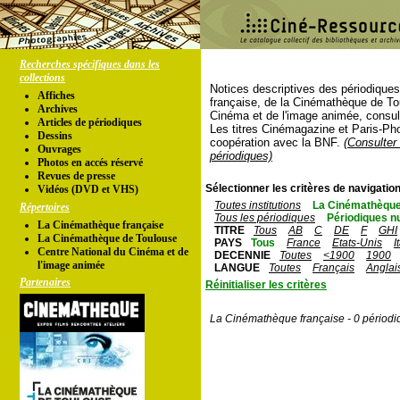
Recherches spécifiques dans les
collections
Notices descriptives des périodique
Affiches
française, de la Cinémathèque de To
Archives
Cinéma et de l'image animée, consul
Articles de périodiques
Les titres Cinémagazine et Paris-Ph
Dessins
coopération avec la BNF.
(Consulter 
Ouvrages
périodiques)
Photos en accés réservé
Revues de presse
Sélectionner les critères de navigation
Vidéos (DVD et VHS)
Toutes institutions
La Cinémathèque
Répertoires
Tous les périodiques
Périodiques n
La Cinémathèque française
TITRE
Tous
AB
C
DE
F
GHI
La Cinémathèque de Toulouse
PAYS
Tous
France
Etats-Unis
I
Centre National du Cinéma et de
DECENNIE
Toutes
<1900
1900
l'image animée
LANGUE
Toutes
Français
Anglai
Partenaires
Réinitialiser les critères
La Cinémathèque française - 0 périodi