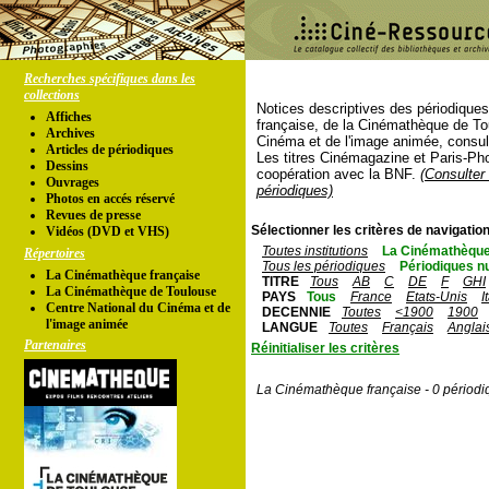
Recherches spécifiques dans les
collections
Notices descriptives des périodique
Affiches
française, de la Cinémathèque de To
Archives
Cinéma et de l'image animée, consul
Articles de périodiques
Les titres Cinémagazine et Paris-Ph
Dessins
coopération avec la BNF.
(Consulter 
Ouvrages
périodiques)
Photos en accés réservé
Revues de presse
Sélectionner les critères de navigation
Vidéos (DVD et VHS)
Toutes institutions
La Cinémathèque
Répertoires
Tous les périodiques
Périodiques n
La Cinémathèque française
TITRE
Tous
AB
C
DE
F
GHI
La Cinémathèque de Toulouse
PAYS
Tous
France
Etats-Unis
I
Centre National du Cinéma et de
DECENNIE
Toutes
<1900
1900
l'image animée
LANGUE
Toutes
Français
Anglai
Partenaires
Réinitialiser les critères
La Cinémathèque française - 0 périodi