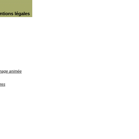
ntions légales
'image animée
res