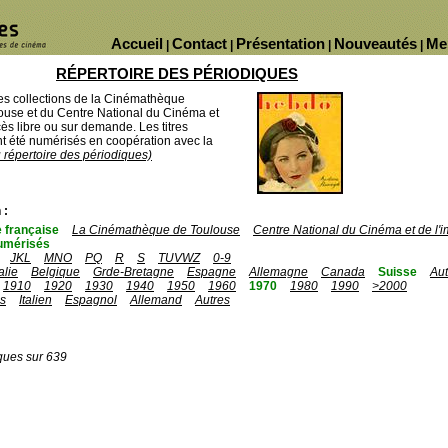
Accueil
Contact
Présentation
Nouveautés
Me
|
|
|
|
RÉPERTOIRE DES PÉRIODIQUES
des collections de la Cinémathèque
ouse et du Centre National du Cinéma et
ès libre ou sur demande. Les titres
 été numérisés en coopération avec la
u répertoire des périodiques)
 :
 française
La Cinémathèque de Toulouse
Centre National du Cinéma et de l
umérisés
JKL
MNO
PQ
R
S
TUVWZ
0-9
talie
Belgique
Grde-Bretagne
Espagne
Allemagne
Canada
Suisse
Aut
1910
1920
1930
1940
1950
1960
1970
1980
1990
>2000
is
Italien
Espagnol
Allemand
Autres
ques sur 639