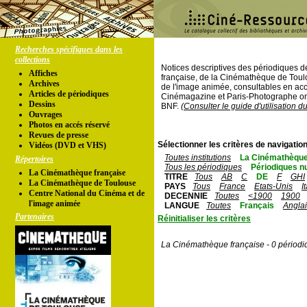
Recherches spécifiques dans les
collections
Notices descriptives des périodiques 
Affiches
française, de la Cinémathèque de Toul
Archives
de l'image animée, consultables en acc
Articles de périodiques
Cinémagazine et Paris-Photographe ont
Dessins
BNF.
(Consulter le guide d'utilisation d
Ouvrages
Photos en accés réservé
Revues de presse
Sélectionner les critères de navigation
Vidéos (DVD et VHS)
Toutes institutions
La Cinémathèque
Répertoires
Tous les périodiques
Périodiques n
La Cinémathèque française
TITRE
Tous
AB
C
DE
F
GHI
La Cinémathèque de Toulouse
PAYS
Tous
France
Etats-Unis
I
Centre National du Cinéma et de
DECENNIE
Toutes
<1900
1900
l'image animée
LANGUE
Toutes
Français
Angla
Partenaires
Réinitialiser les critères
La Cinémathèque française - 0 périodi