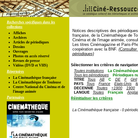
Recherches spécifiques dans les
collections
Notices descriptives des périodique
Affiches
française, de la Cinémathèque de To
Archives
Cinéma et de l'image animée, consul
Articles de périodiques
Les titres Cinémagazine et Paris-Ph
Dessins
coopération avec la BNF.
(Consulter 
Ouvrages
périodiques)
Photos en accés réservé
Revues de presse
Sélectionner les critères de navigation
Vidéos (DVD et VHS)
Toutes institutions
La Cinémathèque
Répertoires
Tous les périodiques
Périodiques n
La Cinémathèque française
TITRE
Tous
AB
C
DE
F
GHI
La Cinémathèque de Toulouse
PAYS
Tous
France
Etats-Unis
I
Centre National du Cinéma et de
DECENNIE
Toutes
<1900
1900
l'image animée
LANGUE
Toutes
Français
Angla
Partenaires
Réinitialiser les critères
La Cinémathèque française - 0 périodi