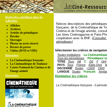
Recherches spécifiques dans les
collections
Notices descriptives des périodique
Affiches
française, de la Cinémathèque de To
Archives
Cinéma et de l'image animée, consul
Articles de périodiques
Les titres Cinémagazine et Paris-Ph
Dessins
coopération avec la BNF.
(Consulter 
Ouvrages
périodiques)
Photos en accés réservé
Revues de presse
Sélectionner les critères de navigation
Vidéos (DVD et VHS)
Toutes institutions
La Cinémathèque
Répertoires
Tous les périodiques
Périodiques n
La Cinémathèque française
TITRE
Tous
AB
C
DE
F
GHI
La Cinémathèque de Toulouse
PAYS
Tous
France
Etats-Unis
I
Centre National du Cinéma et de
DECENNIE
Toutes
<1900
1900
l'image animée
LANGUE
Toutes
Français
Angla
Partenaires
Réinitialiser les critères
La Cinémathèque française - 0 périodi