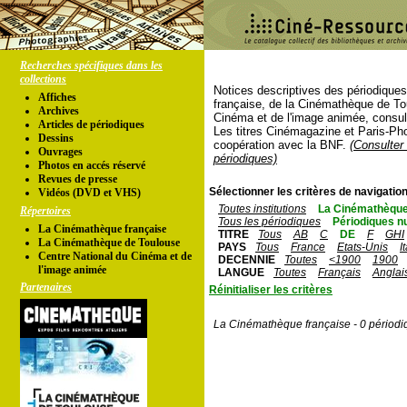
Recherches spécifiques dans les
collections
Notices descriptives des périodique
Affiches
française, de la Cinémathèque de To
Archives
Cinéma et de l'image animée, consul
Articles de périodiques
Les titres Cinémagazine et Paris-Ph
Dessins
coopération avec la BNF.
(Consulter 
Ouvrages
périodiques)
Photos en accés réservé
Revues de presse
Sélectionner les critères de navigation
Vidéos (DVD et VHS)
Toutes institutions
La Cinémathèque
Répertoires
Tous les périodiques
Périodiques n
La Cinémathèque française
TITRE
Tous
AB
C
DE
F
GHI
La Cinémathèque de Toulouse
PAYS
Tous
France
Etats-Unis
I
Centre National du Cinéma et de
DECENNIE
Toutes
<1900
1900
l'image animée
LANGUE
Toutes
Français
Anglai
Partenaires
Réinitialiser les critères
La Cinémathèque française - 0 périodi