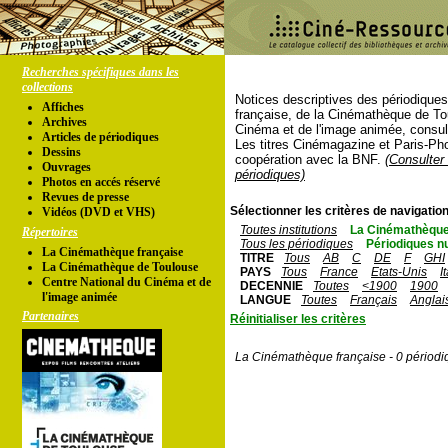
Recherches spécifiques dans les
collections
Notices descriptives des périodique
Affiches
française, de la Cinémathèque de To
Archives
Cinéma et de l'image animée, consul
Articles de périodiques
Les titres Cinémagazine et Paris-Ph
Dessins
coopération avec la BNF.
(Consulter 
Ouvrages
périodiques)
Photos en accés réservé
Revues de presse
Sélectionner les critères de navigation
Vidéos (DVD et VHS)
Toutes institutions
La Cinémathèque
Répertoires
Tous les périodiques
Périodiques n
La Cinémathèque française
TITRE
Tous
AB
C
DE
F
GHI
La Cinémathèque de Toulouse
PAYS
Tous
France
Etats-Unis
I
Centre National du Cinéma et de
DECENNIE
Toutes
<1900
1900
l'image animée
LANGUE
Toutes
Français
Anglai
Partenaires
Réinitialiser les critères
La Cinémathèque française - 0 périodi