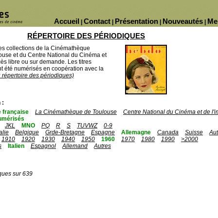
Accueil
Contact
Présentation
Nouveautés
Me
|
|
|
|
RÉPERTOIRE DES PÉRIODIQUES
des collections de la Cinémathèque
ouse et du Centre National du Cinéma et
ès libre ou sur demande. Les titres
 été numérisés en coopération avec la
u répertoire des périodiques)
 :
 française
La Cinémathèque de Toulouse
Centre National du Cinéma et de l
umérisés
JKL
MNO
PQ
R
S
TUVWZ
0-9
talie
Belgique
Grde-Bretagne
Espagne
Allemagne
Canada
Suisse
Aut
1910
1920
1930
1940
1950
1960
1970
1980
1990
>2000
s
Italien
Espagnol
Allemand
Autres
ques sur 639