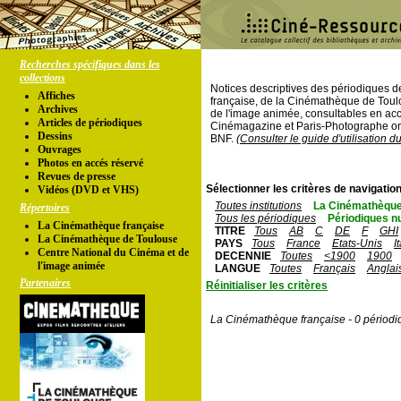
Recherches spécifiques dans les
collections
Notices descriptives des périodiques 
Affiches
française, de la Cinémathèque de Toul
Archives
de l'image animée, consultables en acc
Articles de périodiques
Cinémagazine et Paris-Photographe ont
Dessins
BNF.
(Consulter le guide d'utilisation d
Ouvrages
Photos en accés réservé
Revues de presse
Sélectionner les critères de navigation
Vidéos (DVD et VHS)
Toutes institutions
La Cinémathèque
Répertoires
Tous les périodiques
Périodiques n
La Cinémathèque française
TITRE
Tous
AB
C
DE
F
GHI
La Cinémathèque de Toulouse
PAYS
Tous
France
Etats-Unis
I
Centre National du Cinéma et de
DECENNIE
Toutes
<1900
1900
l'image animée
LANGUE
Toutes
Français
Anglai
Partenaires
Réinitialiser les critères
La Cinémathèque française - 0 périodi