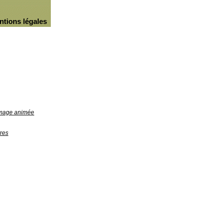
ntions légales
'image animée
res