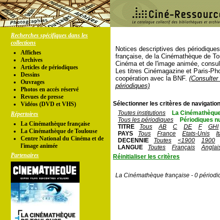
Recherches spécifiques dans les
collections
Notices descriptives des périodique
Affiches
française, de la Cinémathèque de To
Archives
Cinéma et de l'image animée, consul
Articles de périodiques
Les titres Cinémagazine et Paris-Ph
Dessins
coopération avec la BNF.
(Consulter 
Ouvrages
périodiques)
Photos en accés réservé
Revues de presse
Sélectionner les critères de navigation
Vidéos (DVD et VHS)
Toutes institutions
La Cinémathèque
Répertoires
Tous les périodiques
Périodiques n
La Cinémathèque française
TITRE
Tous
AB
C
DE
F
GHI
La Cinémathèque de Toulouse
PAYS
Tous
France
Etats-Unis
I
Centre National du Cinéma et de
DECENNIE
Toutes
<1900
1900
l'image animée
LANGUE
Toutes
Français
Anglai
Partenaires
Réinitialiser les critères
La Cinémathèque française - 0 périodi