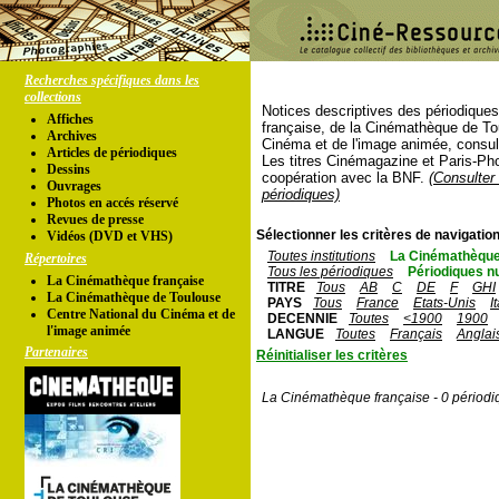
Recherches spécifiques dans les
collections
Notices descriptives des périodique
Affiches
française, de la Cinémathèque de To
Archives
Cinéma et de l'image animée, consul
Articles de périodiques
Les titres Cinémagazine et Paris-Ph
Dessins
coopération avec la BNF.
(Consulter 
Ouvrages
périodiques)
Photos en accés réservé
Revues de presse
Sélectionner les critères de navigation
Vidéos (DVD et VHS)
Toutes institutions
La Cinémathèque
Répertoires
Tous les périodiques
Périodiques n
La Cinémathèque française
TITRE
Tous
AB
C
DE
F
GHI
La Cinémathèque de Toulouse
PAYS
Tous
France
Etats-Unis
I
Centre National du Cinéma et de
DECENNIE
Toutes
<1900
1900
l'image animée
LANGUE
Toutes
Français
Anglai
Partenaires
Réinitialiser les critères
La Cinémathèque française - 0 périodi