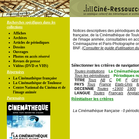
Recherches spécifiques dans les
collections
Notices descriptives des périodiques 
Affiches
française, de la Cinémathèque de Toul
Archives
de l'image animée, consultables en acc
Articles de périodiques
Cinémagazine et Paris-Photographe ont
Dessins
BNF.
(Consulter le guide d'utilisation d
Ouvrages
Photos en accés réservé
Revues de presse
Sélectionner les critères de navigation
Vidéos (DVD et VHS)
Toutes institutions
La Cinémathèque
Répertoires
Tous les périodiques
Périodiques n
La Cinémathèque française
TITRE
Tous
AB
C
DE
F
GHI
La Cinémathèque de Toulouse
PAYS
Tous
France
Etats-Unis
I
Centre National du Cinéma et de
DECENNIE
Toutes
<1900
1900
l'image animée
LANGUE
Toutes
Français
Anglai
Partenaires
Réinitialiser les critères
La Cinémathèque française - 0 périodi