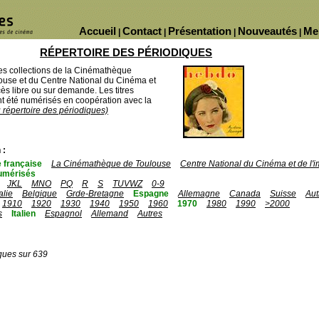
Accueil
Contact
Présentation
Nouveautés
Me
|
|
|
|
RÉPERTOIRE DES PÉRIODIQUES
des collections de la Cinémathèque
ouse et du Centre National du Cinéma et
ès libre ou sur demande. Les titres
 été numérisés en coopération avec la
u répertoire des périodiques)
 :
 française
La Cinémathèque de Toulouse
Centre National du Cinéma et de l
umérisés
JKL
MNO
PQ
R
S
TUVWZ
0-9
talie
Belgique
Grde-Bretagne
Espagne
Allemagne
Canada
Suisse
Aut
1910
1920
1930
1940
1950
1960
1970
1980
1990
>2000
s
Italien
Espagnol
Allemand
Autres
ques sur 639