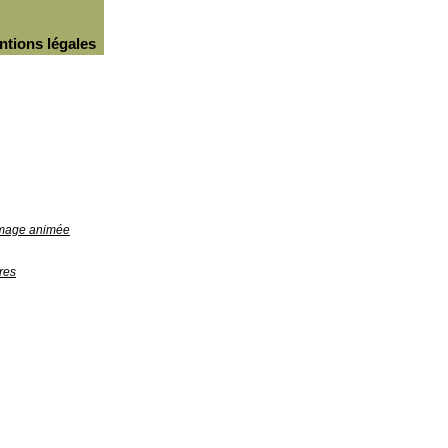
ntions légales
'image animée
res