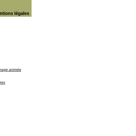
ntions légales
'image animée
res