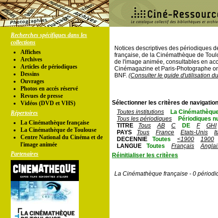
Recherches spécifiques dans les
collections
Notices descriptives des périodiques 
Affiches
française, de la Cinémathèque de Toul
Archives
de l'image animée, consultables en acc
Articles de périodiques
Cinémagazine et Paris-Photographe ont
Dessins
BNF.
(Consulter le guide d'utilisation d
Ouvrages
Photos en accés réservé
Revues de presse
Sélectionner les critères de navigation
Vidéos (DVD et VHS)
Toutes institutions
La Cinémathèque
Répertoires
Tous les périodiques
Périodiques n
La Cinémathèque française
TITRE
Tous
AB
C
DE
F
GHI
La Cinémathèque de Toulouse
PAYS
Tous
France
Etats-Unis
I
Centre National du Cinéma et de
DECENNIE
Toutes
<1900
1900
l'image animée
LANGUE
Toutes
Français
Anglai
Partenaires
Réinitialiser les critères
La Cinémathèque française - 0 périodi