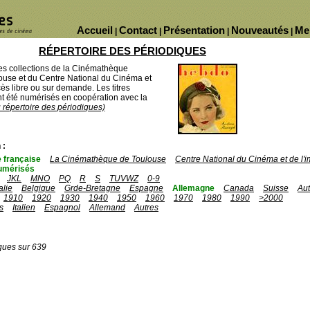
Accueil
Contact
Présentation
Nouveautés
Me
|
|
|
|
RÉPERTOIRE DES PÉRIODIQUES
des collections de la Cinémathèque
ouse et du Centre National du Cinéma et
ès libre ou sur demande. Les titres
 été numérisés en coopération avec la
u répertoire des périodiques)
 :
 française
La Cinémathèque de Toulouse
Centre National du Cinéma et de l
umérisés
JKL
MNO
PQ
R
S
TUVWZ
0-9
talie
Belgique
Grde-Bretagne
Espagne
Allemagne
Canada
Suisse
Aut
1910
1920
1930
1940
1950
1960
1970
1980
1990
>2000
s
Italien
Espagnol
Allemand
Autres
ques sur 639