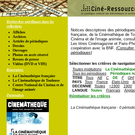
Recherches spécifiques dans les
collections
Notices descriptives des périodique
Affiches
française, de la Cinémathèque de To
Archives
Cinéma et de l'image animée, consul
Articles de périodiques
Les titres Cinémagazine et Paris-Ph
Dessins
coopération avec la BNF.
(Consulter 
Ouvrages
périodiques)
Photos en accés réservé
Revues de presse
Sélectionner les critères de navigation
Vidéos (DVD et VHS)
Toutes institutions
La Cinémathèque
Répertoires
Tous les périodiques
Périodiques n
La Cinémathèque française
TITRE
Tous
AB
C
DE
F
GHI
La Cinémathèque de Toulouse
PAYS
Tous
France
Etats-Unis
I
Centre National du Cinéma et de
DECENNIE
Toutes
<1900
1900
l'image animée
LANGUE
Toutes
Français
Anglai
Partenaires
Réinitialiser les critères
La Cinémathèque française - 0 périodi