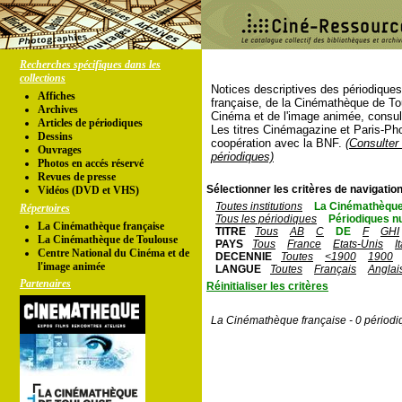
Recherches spécifiques dans les
collections
Notices descriptives des périodique
Affiches
française, de la Cinémathèque de To
Archives
Cinéma et de l'image animée, consul
Articles de périodiques
Les titres Cinémagazine et Paris-Ph
Dessins
coopération avec la BNF.
(Consulter 
Ouvrages
périodiques)
Photos en accés réservé
Revues de presse
Sélectionner les critères de navigation
Vidéos (DVD et VHS)
Toutes institutions
La Cinémathèque
Répertoires
Tous les périodiques
Périodiques n
La Cinémathèque française
TITRE
Tous
AB
C
DE
F
GHI
La Cinémathèque de Toulouse
PAYS
Tous
France
Etats-Unis
I
Centre National du Cinéma et de
DECENNIE
Toutes
<1900
1900
l'image animée
LANGUE
Toutes
Français
Anglai
Partenaires
Réinitialiser les critères
La Cinémathèque française - 0 périodi