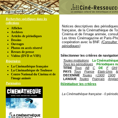
Recherches spécifiques dans les
collections
Notices descriptives des périodique
Affiches
française, de la Cinémathèque de To
Archives
Cinéma et de l'image animée, consul
Articles de périodiques
Les titres Cinémagazine et Paris-Ph
Dessins
coopération avec la BNF.
(Consulter 
Ouvrages
périodiques)
Photos en accés réservé
Revues de presse
Sélectionner les critères de navigation
Vidéos (DVD et VHS)
Toutes institutions
La Cinémathèque
Répertoires
Tous les périodiques
Périodiques n
La Cinémathèque française
TITRE
Tous
AB
C
DE
F
GHI
La Cinémathèque de Toulouse
PAYS
Tous
France
Etats-Unis
I
Centre National du Cinéma et de
DECENNIE
Toutes
<1900
1900
l'image animée
LANGUE
Toutes
Français
Anglai
Partenaires
Réinitialiser les critères
La Cinémathèque française - 0 périodi