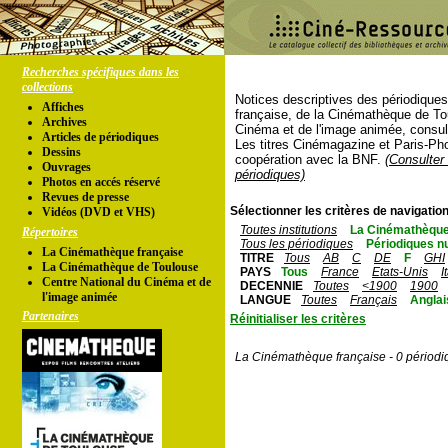
Recherches spécifiques dans les
collections
Notices descriptives des périodique
Affiches
française, de la Cinémathèque de To
Archives
Cinéma et de l'image animée, consul
Articles de périodiques
Les titres Cinémagazine et Paris-Ph
Dessins
coopération avec la BNF.
(Consulter 
Ouvrages
périodiques)
Photos en accés réservé
Revues de presse
Sélectionner les critères de navigation
Vidéos (DVD et VHS)
Toutes institutions
La Cinémathèque
Répertoires
Tous les périodiques
Périodiques n
La Cinémathèque française
TITRE
Tous
AB
C
DE
F
GHI
La Cinémathèque de Toulouse
PAYS
Tous
France
Etats-Unis
I
Centre National du Cinéma et de
DECENNIE
Toutes
<1900
1900
l'image animée
LANGUE
Toutes
Français
Anglai
Partenaires
Réinitialiser les critères
La Cinémathèque française - 0 périodi