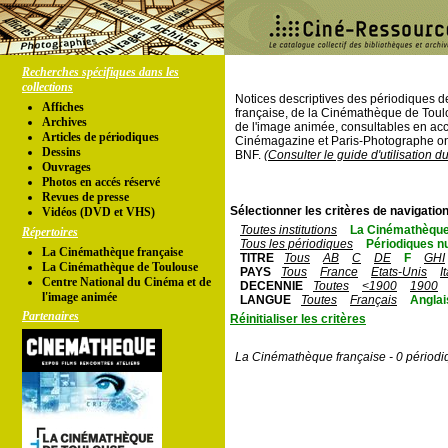
Recherches spécifiques dans les
collections
Notices descriptives des périodiques 
Affiches
française, de la Cinémathèque de Toul
Archives
de l'image animée, consultables en acc
Articles de périodiques
Cinémagazine et Paris-Photographe ont
Dessins
BNF.
(Consulter le guide d'utilisation d
Ouvrages
Photos en accés réservé
Revues de presse
Sélectionner les critères de navigation
Vidéos (DVD et VHS)
Toutes institutions
La Cinémathèque
Répertoires
Tous les périodiques
Périodiques n
La Cinémathèque française
TITRE
Tous
AB
C
DE
F
GHI
La Cinémathèque de Toulouse
PAYS
Tous
France
Etats-Unis
I
Centre National du Cinéma et de
DECENNIE
Toutes
<1900
1900
l'image animée
LANGUE
Toutes
Français
Anglai
Partenaires
Réinitialiser les critères
La Cinémathèque française - 0 périodi