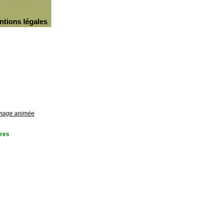
ntions légales
'image animée
res