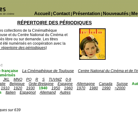
Accueil
Contact
Présentation
Nouveautés
Me
|
|
|
|
RÉPERTOIRE DES PÉRIODIQUES
des collections de la Cinémathèque
ouse et du Centre National du Cinéma et
ès libre ou sur demande. Les titres
 été numérisés en coopération avec la
u répertoire des périodiques)
 :
 française
La Cinémathèque de Toulouse
Centre National du Cinéma et de l
umérisés
JKL
MNO
PQ
R
S
TUVWZ
0-9
talie
Belgique
Grde-Bretagne
Espagne
Allemagne
Canada
Suisse
Aut
1910
1920
1930
1940
1950
1960
1970
1980
1990
>2000
s
Italien
Espagnol
Allemand
Autres
ques sur 639