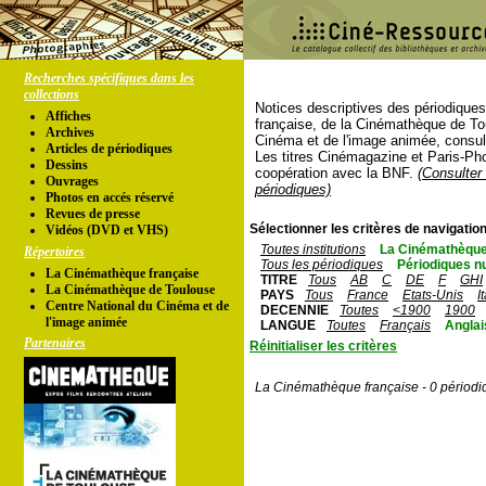
Recherches spécifiques dans les
collections
Notices descriptives des périodique
Affiches
française, de la Cinémathèque de To
Archives
Cinéma et de l'image animée, consul
Articles de périodiques
Les titres Cinémagazine et Paris-Ph
Dessins
coopération avec la BNF.
(Consulter 
Ouvrages
périodiques)
Photos en accés réservé
Revues de presse
Sélectionner les critères de navigation
Vidéos (DVD et VHS)
Toutes institutions
La Cinémathèque
Répertoires
Tous les périodiques
Périodiques n
La Cinémathèque française
TITRE
Tous
AB
C
DE
F
GHI
La Cinémathèque de Toulouse
PAYS
Tous
France
Etats-Unis
I
Centre National du Cinéma et de
DECENNIE
Toutes
<1900
1900
l'image animée
LANGUE
Toutes
Français
Anglai
Partenaires
Réinitialiser les critères
La Cinémathèque française - 0 périodi