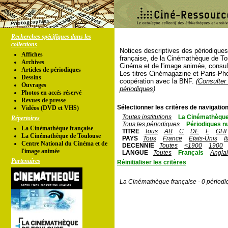
Recherches spécifiques dans les
collections
Notices descriptives des périodique
Affiches
française, de la Cinémathèque de To
Archives
Cinéma et de l'image animée, consul
Articles de périodiques
Les titres Cinémagazine et Paris-Ph
Dessins
coopération avec la BNF.
(Consulter 
Ouvrages
périodiques)
Photos en accés réservé
Revues de presse
Sélectionner les critères de navigation
Vidéos (DVD et VHS)
Toutes institutions
La Cinémathèque
Répertoires
Tous les périodiques
Périodiques n
La Cinémathèque française
TITRE
Tous
AB
C
DE
F
GHI
La Cinémathèque de Toulouse
PAYS
Tous
France
Etats-Unis
I
Centre National du Cinéma et de
DECENNIE
Toutes
<1900
1900
l'image animée
LANGUE
Toutes
Français
Angla
Partenaires
Réinitialiser les critères
La Cinémathèque française - 0 périodi