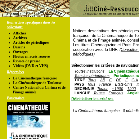
Recherches spécifiques dans les
collections
Notices descriptives des périodique
Affiches
française, de la Cinémathèque de To
Archives
Cinéma et de l'image animée, consul
Articles de périodiques
Les titres Cinémagazine et Paris-Ph
Dessins
coopération avec la BNF.
(Consulter 
Ouvrages
périodiques)
Photos en accés réservé
Revues de presse
Sélectionner les critères de navigation
Vidéos (DVD et VHS)
Toutes institutions
La Cinémathèque
Répertoires
Tous les périodiques
Périodiques n
La Cinémathèque française
TITRE
Tous
AB
C
DE
F
GHI
La Cinémathèque de Toulouse
PAYS
Tous
France
Etats-Unis
I
Centre National du Cinéma et de
DECENNIE
Toutes
<1900
1900
l'image animée
LANGUE
Toutes
Français
Anglai
Partenaires
Réinitialiser les critères
La Cinémathèque française - 0 périodi