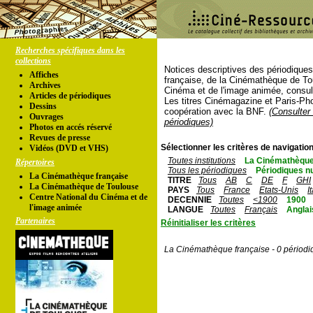
Recherches spécifiques dans les
collections
Notices descriptives des périodique
Affiches
française, de la Cinémathèque de To
Archives
Cinéma et de l'image animée, consul
Articles de périodiques
Les titres Cinémagazine et Paris-Ph
Dessins
coopération avec la BNF.
(Consulter 
Ouvrages
périodiques)
Photos en accés réservé
Revues de presse
Sélectionner les critères de navigation
Vidéos (DVD et VHS)
Toutes institutions
La Cinémathèque
Répertoires
Tous les périodiques
Périodiques n
La Cinémathèque française
TITRE
Tous
AB
C
DE
F
GHI
La Cinémathèque de Toulouse
PAYS
Tous
France
Etats-Unis
I
Centre National du Cinéma et de
DECENNIE
Toutes
<1900
1900
l'image animée
LANGUE
Toutes
Français
Anglai
Partenaires
Réinitialiser les critères
La Cinémathèque française - 0 périodi