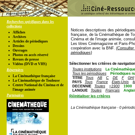
Recherches spécifiques dans les
collections
Notices descriptives des périodique
Affiches
française, de la Cinémathèque de To
Archives
Cinéma et de l'image animée, consul
Articles de périodiques
Les titres Cinémagazine et Paris-Ph
Dessins
coopération avec la BNF.
(Consulter 
Ouvrages
périodiques)
Photos en accés réservé
Revues de presse
Sélectionner les critères de navigation
Vidéos (DVD et VHS)
Toutes institutions
La Cinémathèque
Répertoires
Tous les périodiques
Périodiques n
La Cinémathèque française
TITRE
Tous
AB
C
DE
F
GHI
La Cinémathèque de Toulouse
PAYS
Tous
France
Etats-Unis
I
Centre National du Cinéma et de
DECENNIE
Toutes
<1900
1900
l'image animée
LANGUE
Toutes
Français
Anglai
Partenaires
Réinitialiser les critères
La Cinémathèque française - 0 périodi