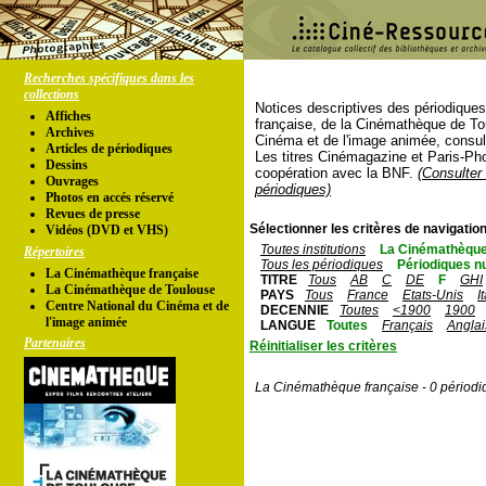
Recherches spécifiques dans les
collections
Notices descriptives des périodique
Affiches
française, de la Cinémathèque de To
Archives
Cinéma et de l'image animée, consul
Articles de périodiques
Les titres Cinémagazine et Paris-Ph
Dessins
coopération avec la BNF.
(Consulter 
Ouvrages
périodiques)
Photos en accés réservé
Revues de presse
Sélectionner les critères de navigation
Vidéos (DVD et VHS)
Toutes institutions
La Cinémathèque
Répertoires
Tous les périodiques
Périodiques n
La Cinémathèque française
TITRE
Tous
AB
C
DE
F
GHI
La Cinémathèque de Toulouse
PAYS
Tous
France
Etats-Unis
I
Centre National du Cinéma et de
DECENNIE
Toutes
<1900
1900
l'image animée
LANGUE
Toutes
Français
Anglai
Partenaires
Réinitialiser les critères
La Cinémathèque française - 0 périodi