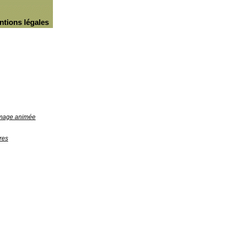
ntions légales
'image animée
res