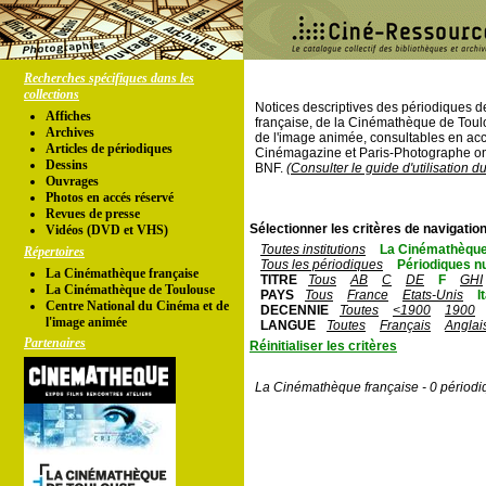
Recherches spécifiques dans les
collections
Notices descriptives des périodiques 
Affiches
française, de la Cinémathèque de Toul
Archives
de l'image animée, consultables en acc
Articles de périodiques
Cinémagazine et Paris-Photographe ont
Dessins
BNF.
(Consulter le guide d'utilisation d
Ouvrages
Photos en accés réservé
Revues de presse
Sélectionner les critères de navigation
Vidéos (DVD et VHS)
Toutes institutions
La Cinémathèque
Répertoires
Tous les périodiques
Périodiques n
La Cinémathèque française
TITRE
Tous
AB
C
DE
F
GHI
La Cinémathèque de Toulouse
PAYS
Tous
France
Etats-Unis
I
Centre National du Cinéma et de
DECENNIE
Toutes
<1900
1900
l'image animée
LANGUE
Toutes
Français
Anglai
Partenaires
Réinitialiser les critères
La Cinémathèque française - 0 périodi