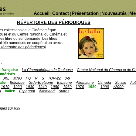
Accueil
Contact
Présentation
Nouveautés
Me
|
|
|
|
RÉPERTOIRE DES PÉRIODIQUES
des collections de la Cinémathèque
ouse et du Centre National du Cinéma et
ès libre ou sur demande. Les titres
 été numérisés en coopération avec la
u répertoire des périodiques)
 :
 française
La Cinémathèque de Toulouse
Centre National du Cinéma et de l
umérisés
JKL
MNO
PQ
R
S
TUVWZ
0-9
talie
Belgique
Grde-Bretagne
Espagne
Allemagne
Canada
Suisse
Aut
1910
1920
1930
1940
1950
1960
1970
1980
1990
>2000
s
Italien
Espagnol
Allemand
Autres
ques sur 639