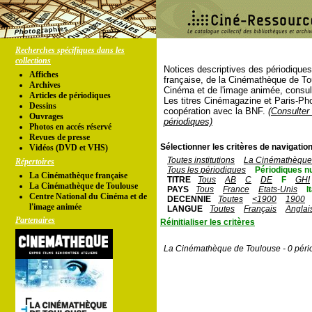
Recherches spécifiques dans les
collections
Notices descriptives des périodique
Affiches
française, de la Cinémathèque de To
Archives
Cinéma et de l'image animée, consul
Articles de périodiques
Les titres Cinémagazine et Paris-Ph
Dessins
coopération avec la BNF.
(Consulter 
Ouvrages
périodiques)
Photos en accés réservé
Revues de presse
Sélectionner les critères de navigation
Vidéos (DVD et VHS)
Toutes institutions
La Cinémathèque 
Répertoires
Tous les périodiques
Périodiques n
La Cinémathèque française
TITRE
Tous
AB
C
DE
F
GHI
La Cinémathèque de Toulouse
PAYS
Tous
France
Etats-Unis
I
Centre National du Cinéma et de
DECENNIE
Toutes
<1900
1900
l'image animée
LANGUE
Toutes
Français
Anglai
Partenaires
Réinitialiser les critères
La Cinémathèque de Toulouse - 0 péri