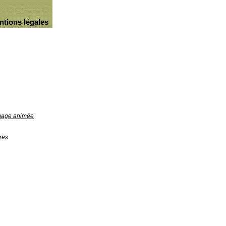
ntions légales
image animée
res