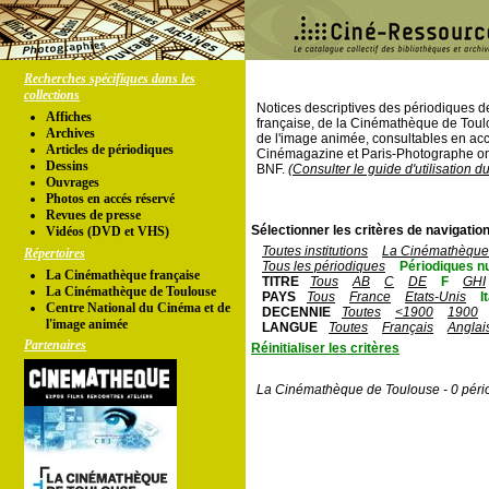
Recherches spécifiques dans les
collections
Notices descriptives des périodiques 
Affiches
française, de la Cinémathèque de Toul
Archives
de l'image animée, consultables en acc
Articles de périodiques
Cinémagazine et Paris-Photographe ont
Dessins
BNF.
(Consulter le guide d'utilisation d
Ouvrages
Photos en accés réservé
Revues de presse
Sélectionner les critères de navigation
Vidéos (DVD et VHS)
Toutes institutions
La Cinémathèque 
Répertoires
Tous les périodiques
Périodiques n
La Cinémathèque française
TITRE
Tous
AB
C
DE
F
GHI
La Cinémathèque de Toulouse
PAYS
Tous
France
Etats-Unis
I
Centre National du Cinéma et de
DECENNIE
Toutes
<1900
1900
l'image animée
LANGUE
Toutes
Français
Anglai
Partenaires
Réinitialiser les critères
La Cinémathèque de Toulouse - 0 péri