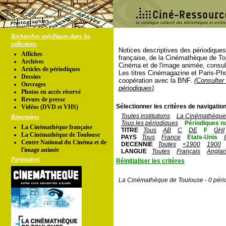
Recherches spécifiques dans les
collections
Notices descriptives des périodique
Affiches
française, de la Cinémathèque de To
Archives
Cinéma et de l'image animée, consul
Articles de périodiques
Les titres Cinémagazine et Paris-Ph
Dessins
coopération avec la BNF.
(Consulter 
Ouvrages
périodiques)
Photos en accés réservé
Revues de presse
Sélectionner les critères de navigation
Vidéos (DVD et VHS)
Toutes institutions
La Cinémathèque 
Répertoires
Tous les périodiques
Périodiques n
La Cinémathèque française
TITRE
Tous
AB
C
DE
F
GHI
La Cinémathèque de Toulouse
PAYS
Tous
France
Etats-Unis
Centre National du Cinéma et de
DECENNIE
Toutes
<1900
1900
l'image animée
LANGUE
Toutes
Français
Anglai
Partenaires
Réinitialiser les critères
La Cinémathèque de Toulouse - 0 péri