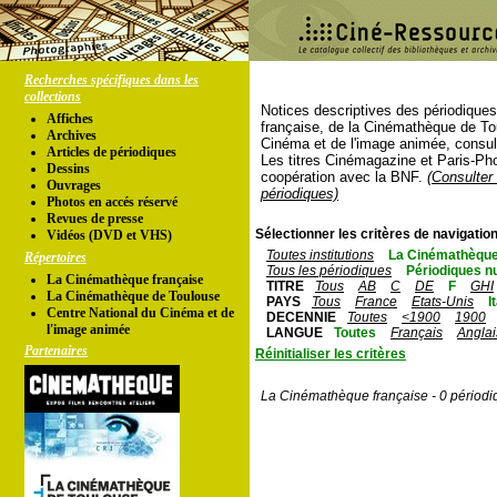
Recherches spécifiques dans les
collections
Notices descriptives des périodique
Affiches
française, de la Cinémathèque de To
Archives
Cinéma et de l'image animée, consul
Articles de périodiques
Les titres Cinémagazine et Paris-Ph
Dessins
coopération avec la BNF.
(Consulter 
Ouvrages
périodiques)
Photos en accés réservé
Revues de presse
Sélectionner les critères de navigation
Vidéos (DVD et VHS)
Toutes institutions
La Cinémathèque
Répertoires
Tous les périodiques
Périodiques n
La Cinémathèque française
TITRE
Tous
AB
C
DE
F
GHI
La Cinémathèque de Toulouse
PAYS
Tous
France
Etats-Unis
I
Centre National du Cinéma et de
DECENNIE
Toutes
<1900
1900
l'image animée
LANGUE
Toutes
Français
Anglai
Partenaires
Réinitialiser les critères
La Cinémathèque française - 0 périodi