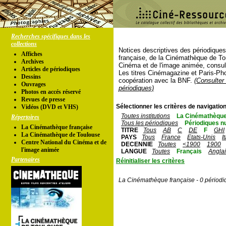
Recherches spécifiques dans les
collections
Notices descriptives des périodique
Affiches
française, de la Cinémathèque de To
Archives
Cinéma et de l'image animée, consul
Articles de périodiques
Les titres Cinémagazine et Paris-Ph
Dessins
coopération avec la BNF.
(Consulter 
Ouvrages
périodiques)
Photos en accés réservé
Revues de presse
Sélectionner les critères de navigation
Vidéos (DVD et VHS)
Toutes institutions
La Cinémathèque
Répertoires
Tous les périodiques
Périodiques n
La Cinémathèque française
TITRE
Tous
AB
C
DE
F
GHI
La Cinémathèque de Toulouse
PAYS
Tous
France
Etats-Unis
I
Centre National du Cinéma et de
DECENNIE
Toutes
<1900
1900
l'image animée
LANGUE
Toutes
Français
Angla
Partenaires
Réinitialiser les critères
La Cinémathèque française - 0 périodi