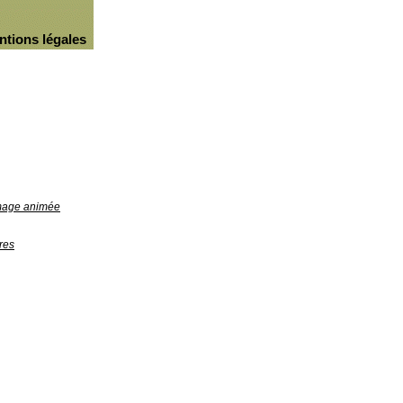
ntions légales
image animée
res