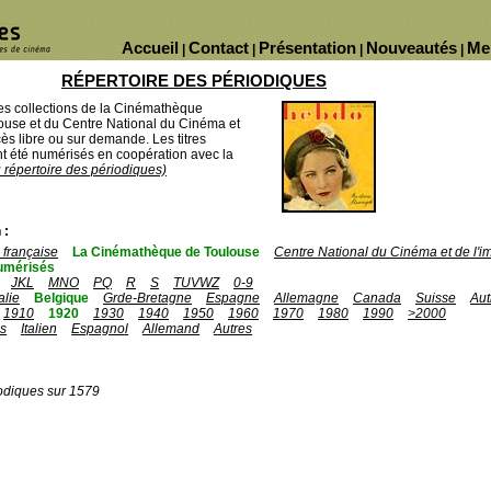
Accueil
Contact
Présentation
Nouveautés
Me
|
|
|
|
RÉPERTOIRE DES PÉRIODIQUES
des collections de la Cinémathèque
ouse et du Centre National du Cinéma et
ès libre ou sur demande. Les titres
 été numérisés en coopération avec la
u répertoire des périodiques)
 :
française
La Cinémathèque de Toulouse
Centre National du Cinéma et de l'
umérisés
JKL
MNO
PQ
R
S
TUVWZ
0-9
talie
Belgique
Grde-Bretagne
Espagne
Allemagne
Canada
Suisse
Aut
1910
1920
1930
1940
1950
1960
1970
1980
1990
>2000
is
Italien
Espagnol
Allemand
Autres
odiques sur 1579