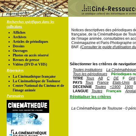
Recherches spécifiques dans les
collections
Notices descriptives des périodiques 
Affiches
française, de la Cinémathèque de Toul
Archives
de l'image animée, consultables en acc
Articles de périodiques
Cinémagazine et Paris-Photographe ont
Dessins
BNF.
(Consulter le guide d'utilisation d
Ouvrages
Photos en accés réservé
Revues de presse
Sélectionner les critères de navigation
Vidéos (DVD et VHS)
Toutes institutions
La Cinémathèque 
Répertoires
Tous les périodiques
Périodiques n
La Cinémathèque française
TITRE
Tous
AB
C
DE
F
GHI
La Cinémathèque de Toulouse
PAYS
Tous
France
Etats-Unis
I
Centre National du Cinéma et de
DECENNIE
Toutes
<1900
1900
l'image animée
LANGUE
Toutes
Français
Angla
Partenaires
Réinitialiser les critères
La Cinémathèque de Toulouse - 0 péri