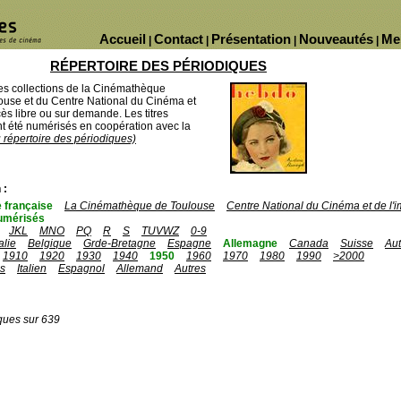
Accueil
Contact
Présentation
Nouveautés
Me
|
|
|
|
RÉPERTOIRE DES PÉRIODIQUES
des collections de la Cinémathèque
ouse et du Centre National du Cinéma et
ès libre ou sur demande. Les titres
 été numérisés en coopération avec la
u répertoire des périodiques)
 :
 française
La Cinémathèque de Toulouse
Centre National du Cinéma et de l
umérisés
JKL
MNO
PQ
R
S
TUVWZ
0-9
talie
Belgique
Grde-Bretagne
Espagne
Allemagne
Canada
Suisse
Aut
1910
1920
1930
1940
1950
1960
1970
1980
1990
>2000
is
Italien
Espagnol
Allemand
Autres
ques sur 639