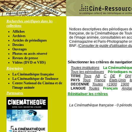
Recherches spécifiques dans les
collections
Notices descriptives des périodiques 
Affiches
française, de la Cinémathèque de Toul
Archives
de l'image animée, consultables en acc
Articles de périodiques
Cinémagazine et Paris-Photographe ont
Dessins
BNF.
(Consulter le guide d'utilisation d
Ouvrages
Photos en accés réservé
Revues de presse
Sélectionner les critères de navigation
Vidéos (DVD et VHS)
Toutes institutions
La Cinémathèque
Répertoires
Tous les périodiques
Périodiques n
La Cinémathèque française
TITRE
Tous
AB
C
DE
F
GHI
La Cinémathèque de Toulouse
PAYS
Tous
France
Etats-Unis
I
Centre National du Cinéma et de
DECENNIE
Toutes
<1900
1900
l'image animée
LANGUE
Toutes
Français
Angla
Partenaires
Réinitialiser les critères
La Cinémathèque française - 0 périodi