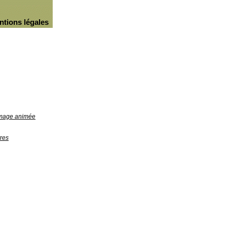
ntions légales
'image animée
res