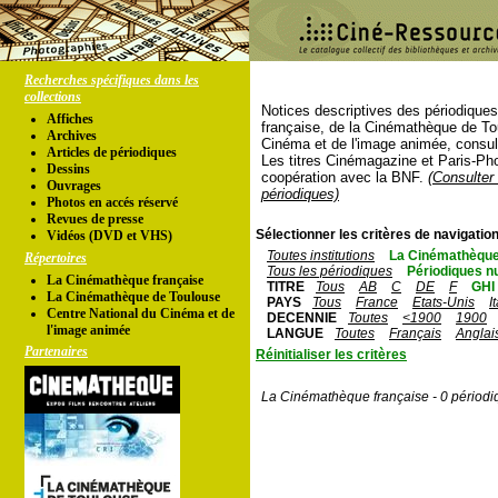
Recherches spécifiques dans les
collections
Notices descriptives des périodique
Affiches
française, de la Cinémathèque de To
Archives
Cinéma et de l'image animée, consul
Articles de périodiques
Les titres Cinémagazine et Paris-Ph
Dessins
coopération avec la BNF.
(Consulter 
Ouvrages
périodiques)
Photos en accés réservé
Revues de presse
Sélectionner les critères de navigation
Vidéos (DVD et VHS)
Toutes institutions
La Cinémathèque
Répertoires
Tous les périodiques
Périodiques n
La Cinémathèque française
TITRE
Tous
AB
C
DE
F
GHI
La Cinémathèque de Toulouse
PAYS
Tous
France
Etats-Unis
I
Centre National du Cinéma et de
DECENNIE
Toutes
<1900
1900
l'image animée
LANGUE
Toutes
Français
Anglai
Partenaires
Réinitialiser les critères
La Cinémathèque française - 0 périodi