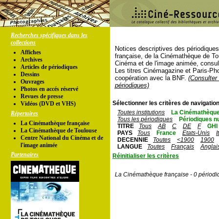
Recherches spécifiques dans les
collections
Notices descriptives des périodique
Affiches
française, de la Cinémathèque de To
Archives
Cinéma et de l'image animée, consul
Articles de périodiques
Les titres Cinémagazine et Paris-Ph
Dessins
coopération avec la BNF.
(Consulter 
Ouvrages
périodiques)
Photos en accés réservé
Revues de presse
Sélectionner les critères de navigation
Vidéos (DVD et VHS)
Toutes institutions
La Cinémathèque
Répertoires
Tous les périodiques
Périodiques n
La Cinémathèque française
TITRE
Tous
AB
C
DE
F
GHI
La Cinémathèque de Toulouse
PAYS
Tous
France
Etats-Unis
I
Centre National du Cinéma et de
DECENNIE
Toutes
<1900
1900
l'image animée
LANGUE
Toutes
Français
Anglai
Partenaires
Réinitialiser les critères
La Cinémathèque française - 0 périodi