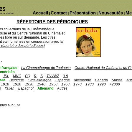
Accueil
Contact
Présentation
Nouveautés
Me
|
|
|
|
RÉPERTOIRE DES PÉRIODIQUES
des collections de la Cinémathèque
ouse et du Centre National du Cinéma et
ès libre ou sur demande. Les titres
 été numérisés en coopération avec la
u répertoire des périodiques)
 :
 française
La Cinémathèque de Toulouse
Centre National du Cinéma et de l
umérisés
JKL
MNO
PQ
R
S
TUVWZ
0-9
talie
Belgique
Grde-Bretagne
Espagne
Allemagne
Canada
Suisse
Aut
1910
1920
1930
1940
1950
1960
1970
1980
1990
>2000
s
Italien
Espagnol
Allemand
Autres
ques sur 639