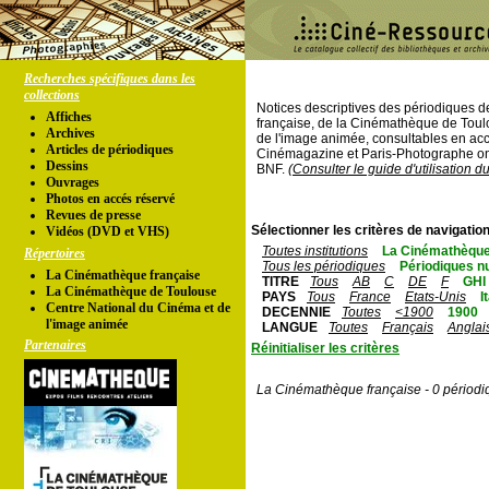
Recherches spécifiques dans les
collections
Notices descriptives des périodiques 
Affiches
française, de la Cinémathèque de Toul
Archives
de l'image animée, consultables en acc
Articles de périodiques
Cinémagazine et Paris-Photographe ont
Dessins
BNF.
(Consulter le guide d'utilisation d
Ouvrages
Photos en accés réservé
Revues de presse
Sélectionner les critères de navigation
Vidéos (DVD et VHS)
Toutes institutions
La Cinémathèque
Répertoires
Tous les périodiques
Périodiques n
La Cinémathèque française
TITRE
Tous
AB
C
DE
F
GHI
La Cinémathèque de Toulouse
PAYS
Tous
France
Etats-Unis
I
Centre National du Cinéma et de
DECENNIE
Toutes
<1900
1900
l'image animée
LANGUE
Toutes
Français
Anglai
Partenaires
Réinitialiser les critères
La Cinémathèque française - 0 périodi