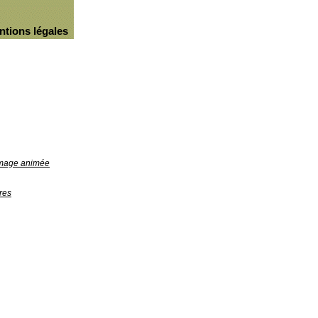
ntions légales
'image animée
res